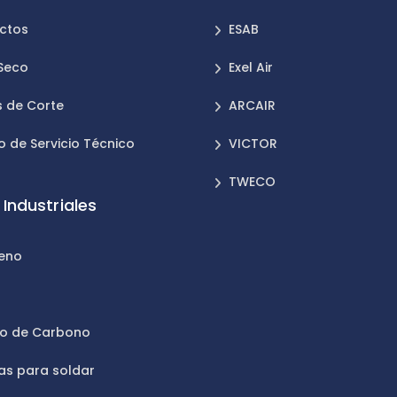
ctos
ESAB
 Seco
Exel Air
 de Corte
ARCAIR
o de Servicio Técnico
VICTOR
TWECO
Industriales
leno
n
do de Carbono
as para soldar