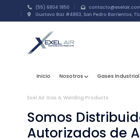
(55) 6804 1850
contacto@exelair.co
Gustavo Baz #4863, San Pedro Barrientos, Tla
Inicio
Nosotros
Gases Industria
Exel Air Gas & Welding Products
Somos Distribuid
Autorizados de A