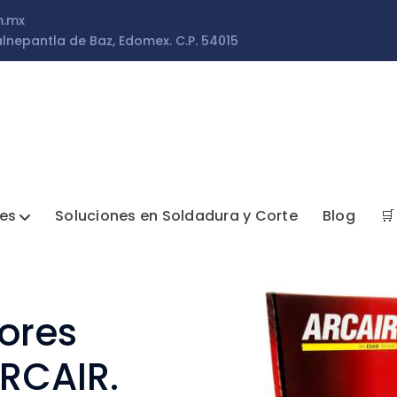
m.mx
lnepantla de Baz, Edomex. C.P. 54015
les
Soluciones en Soldadura y Corte
Blog
🛒
ores
RCAIR.