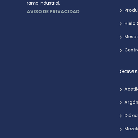
ramo Industrial.
Produ
AVISO DE PRIVACIDAD
Hielo
Mesas
Centr
Gases 
Aceti
Argó
Dióxi
Mezcl