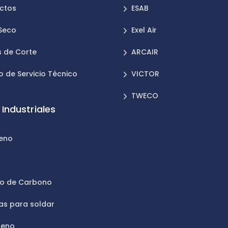
ctos
ESAB
 Seco
Exel Air
 de Corte
ARCAIR
o de Servicio Técnico
VICTOR
TWECO
Industriales
leno
n
do de Carbono
as para soldar
geno