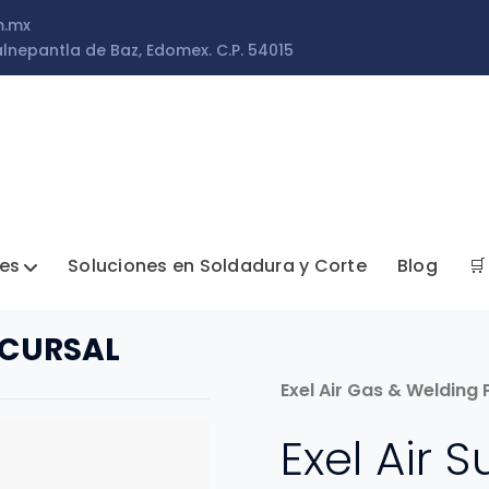
m.mx
lnepantla de Baz, Edomex. C.P. 54015
les
Soluciones en Soldadura y Corte
Blog
🛒
UCURSAL
Exel Air Gas & Welding
Exel Air 