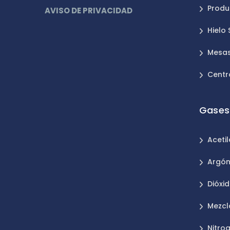
Produ
AVISO DE PRIVACIDAD
Hielo
Mesas
Centr
Gases 
Aceti
Argó
Dióxi
Mezcl
Nitro