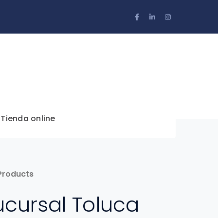
Facebook
LinkedIn
Instagram
Profile
Profile
Profile
 Tienda online
 Products
Sucursal Toluca