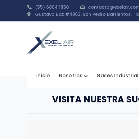
(55) 6804 1850
contacto@exelair.co
Gustavo Baz #4863, San Pedro Barrientos, Tla
Inicio
Nosotros
Gases Industria
VISITA NUESTRA S