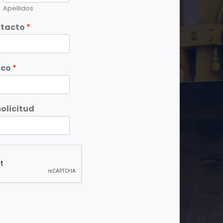
Apellidos
ntacto
*
ico
*
olicitud