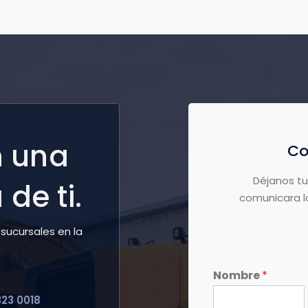
 una
Co
Déjanos tu
de ti.
comunicara lo
sucursales en la
Nombre
*
o
323 0018