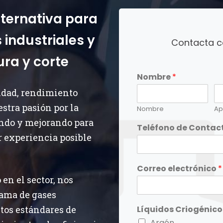
ternativa para
 industriales y
Contacta c
ra y corte
Nombre
*
idad, rendimiento
stra pasión por la
Nombre
Ap
ndo y mejorando para
Teléfono de Contac
r experiencia posible
Correo electrónico
*
en el sector, nos
ama de gases
tos estándares de
Líquidos Criogénico
Argón