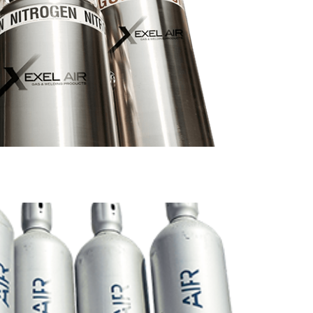
s de calidad
cuentan con los más altos estándares de
ar un rendimiento excepcional y una total
cción de nuestros clientes.
tro garantizado
ndependientes, contamos con cilindros