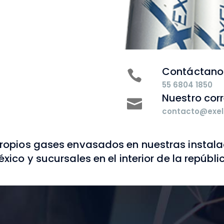
propios en cantidad
Contáctano
55 6804 1850
Nuestro cor
contacto@exel
 propios gases envasados en nuestras instal
xico y sucursales en el interior de la repúbli