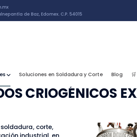
m.mx
lnepantla de Baz, Edomex. C.P. 54015
les
Soluciones en Soldadura y Corte
Blog
🛒
DOS CRIOGÉNICOS EX
soldadura, corte,
cación industrial, en