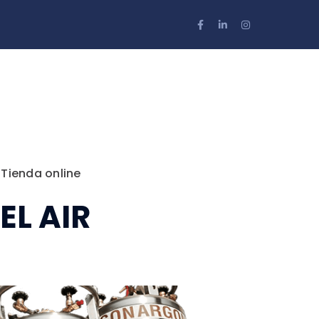
Facebook
LinkedIn
Instagram
Profile
Profile
Profile
 Tienda online
EL AIR