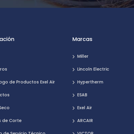
ación
Marcas
Miller
ros
Lincoln Electric
ogo de Productos Exel Air
Hypertherm
ctos
ESAB
 Seco
Exel Air
 de Corte
ARCAIR
o de Servicio Técnico
VICTOR