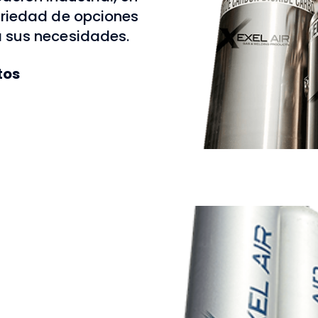
Gase
ariedad de opciones
 sus necesidades.
Los gases EXEL AIR 
tos
calidad para garantiz
satisfa
Suminis
Somos totalmente i