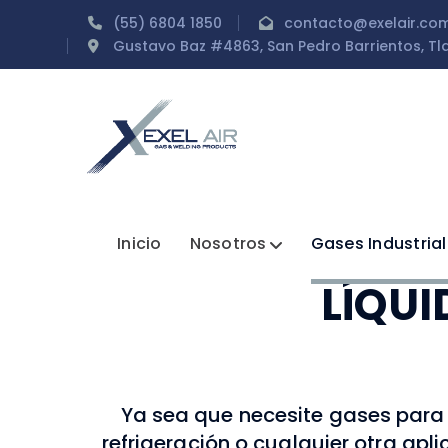
(55) 6804 1850
contacto@exelair.co
Gustavo Baz #4863, San Pedro Barrientos, Tla
Inicio
Nosotros
Gases Industria
LÍQUI
Ya sea que necesite gases para 
refrigeración o cualquier otra apli