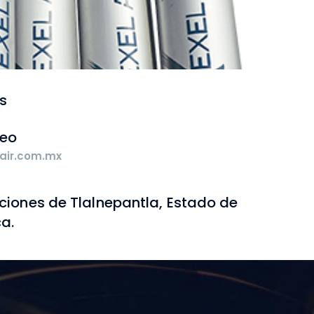
es suficientes para atender al mercado.
s
reo
air.com.mx
aciones de Tlalnepantla, Estado de
ca.