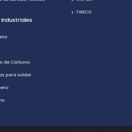
TWECO
Industriales
leno
n
do de Carbono
as para soldar
geno
no