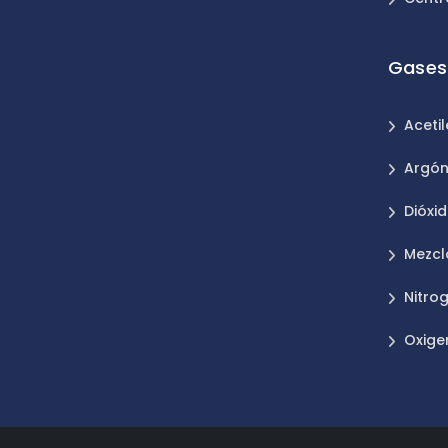
Gases 
Aceti
Argó
Dióxi
Mezcl
Nitro
Oxige