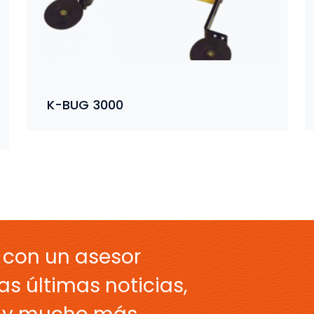
K-BUG 3000
 con un asesor
as últimas noticias,