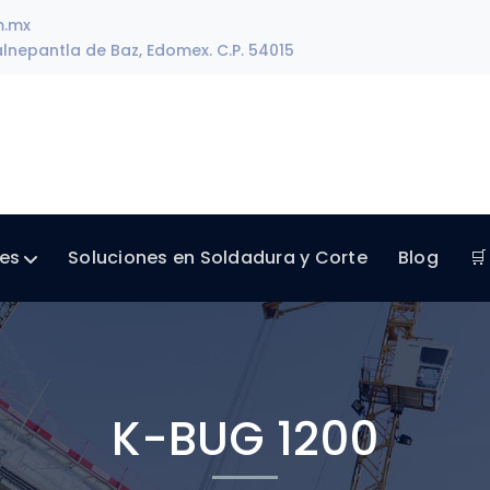
m.mx
lnepantla de Baz, Edomex. C.P. 54015
les
Soluciones en Soldadura y Corte
Blog
🛒
K-BUG 1200