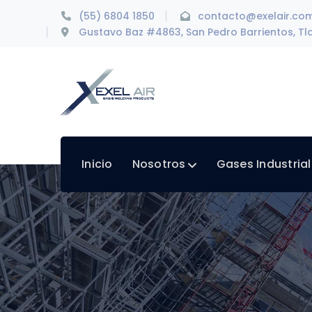
(55) 6804 1850
contacto@exelair.co
Gustavo Baz #4863, San Pedro Barrientos, Tla
Inicio
Nosotros
Gases Industria