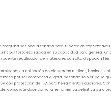
a máquina nacional diseñada para superar las expectativa
 Su principal fortaleza radica en su capacidad para generar 
n puente rectificador de materiales con alta disipación térm
rmitiendo la aplicación de electrodos rutílicos, básicos, cel
staca por ser compacta y ligera, pesando solo 80 kg, lo que f
5V con protección de 15A para herramientas auxiliares. Con
able, consolidándose como la herramienta definitiva para pr