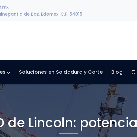
m.mx
lnepantla de Baz, Edomex. C.P. 54015
les
Soluciones en Soldadura y Corte
Blog
🛒
 de Lincoln: potencia 