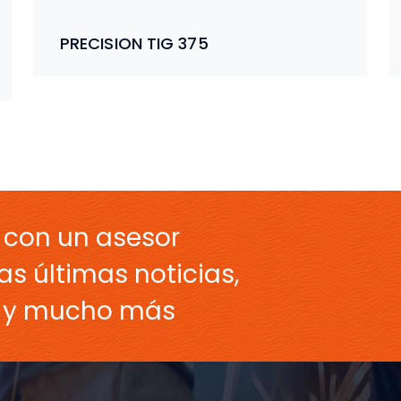
PRECISION TIG 375
 con un asesor
as últimas noticias,
s y mucho más