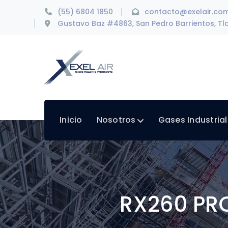
(55) 6804 1850
contacto@exelair.co
Gustavo Baz #4863, San Pedro Barrientos, Tla
Inicio
Nosotros
Gases Industria
RX260 PRO