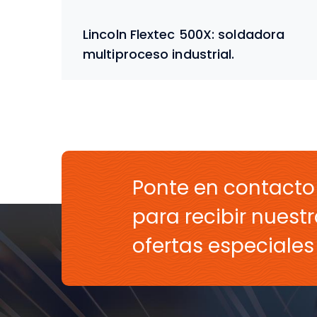
Lincoln Flextec 500X: soldadora
multiproceso industrial.
Ponte en contacto
para recibir nuestr
ofertas especiale