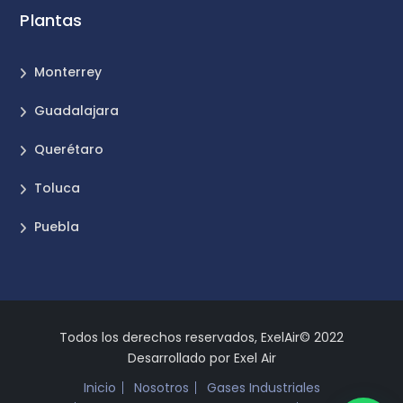
Plantas
Monterrey
Guadalajara
Querétaro
Toluca
Puebla
Todos los derechos reservados, ExelAir© 2022
Desarrollado por Exel Air
Inicio
Nosotros
Gases Industriales