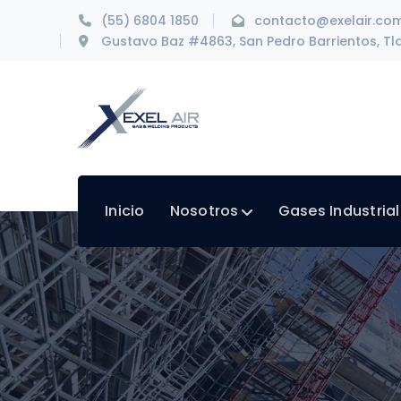
(55) 6804 1850
contacto@exelair.co
Gustavo Baz #4863, San Pedro Barrientos, Tla
Inicio
Nosotros
Gases Industria