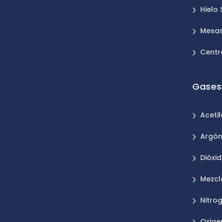
Hielo
Mesas
Centr
Gases 
Aceti
Argó
Dióxi
Mezcl
Nitro
Oxige