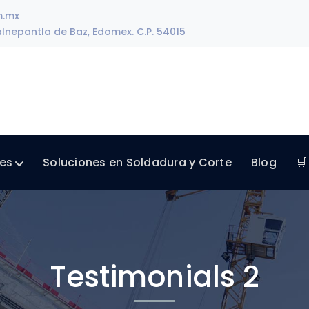
m.mx
lnepantla de Baz, Edomex. C.P. 54015
les
Soluciones en Soldadura y Corte
Blog
🛒
Testimonials 2