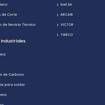
 Seco
Exel Air
 de Corte
ARCAIR
o de Servicio Técnico
VICTOR
TWECO
Industriales
leno
n
do de Carbono
as para soldar
geno
no