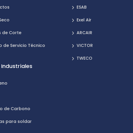
ctos
ESAB
 Seco
Exel Air
 de Corte
ARCAIR
o de Servicio Técnico
VICTOR
TWECO
Industriales
leno
n
do de Carbono
as para soldar