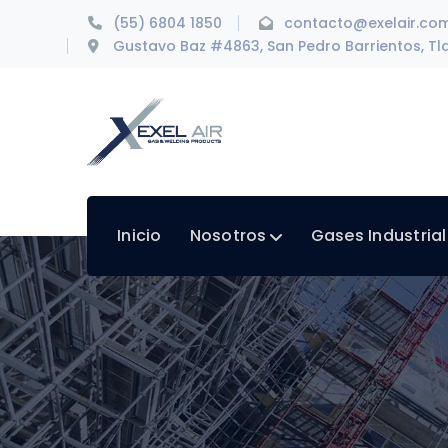
(55) 6804 1850
contacto@exelair.co
Gustavo Baz #4863, San Pedro Barrientos, Tla
Inicio
Nosotros
Gases Industria