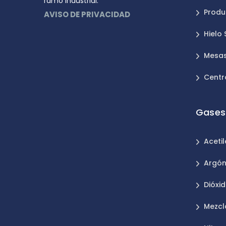
ramo Industrial.
Produ
AVISO DE PRIVACIDAD
Hielo
Mesas
Centr
Gases 
Aceti
Argó
Dióxi
Mezcl