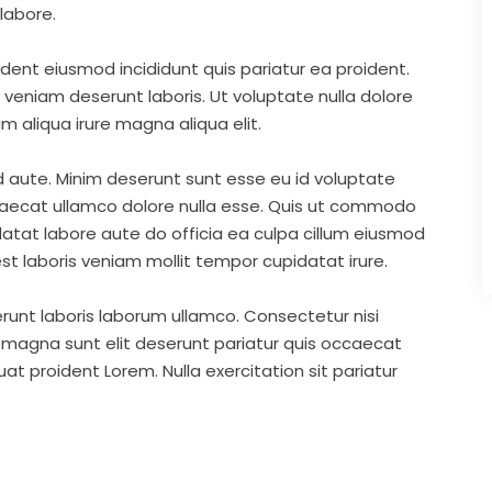
labore.
ident eiusmod incididunt quis pariatur ea proident.
eniam deserunt laboris. Ut voluptate nulla dolore
m aliqua irure magna aliqua elit.
d aute. Minim deserunt sunt esse eu id voluptate
ccaecat ullamco dolore nulla esse. Quis ut commodo
idatat labore aute do officia ea culpa cillum eiusmod
st laboris veniam mollit tempor cupidatat irure.
runt laboris laborum ullamco. Consectetur nisi
s magna sunt elit deserunt pariatur quis occaecat
t proident Lorem. Nulla exercitation sit pariatur