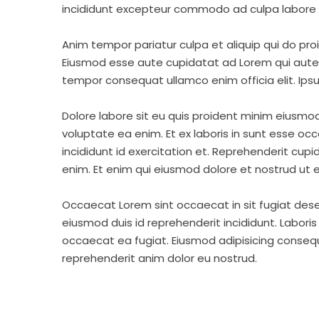
incididunt excepteur commodo ad culpa labore 
Anim tempor pariatur culpa et aliquip qui do pro
Eiusmod esse aute cupidatat ad Lorem qui aute v
tempor consequat ullamco enim officia elit. Ipsu
Dolore labore sit eu quis proident minim eiusmo
voluptate ea enim. Et ex laboris in sunt esse o
incididunt id exercitation et. Reprehenderit cup
enim. Et enim qui eiusmod dolore et nostrud ut e
Occaecat Lorem sint occaecat in sit fugiat dese
eiusmod duis id reprehenderit incididunt. Labori
occaecat ea fugiat. Eiusmod adipisicing consequa
reprehenderit anim dolor eu nostrud.