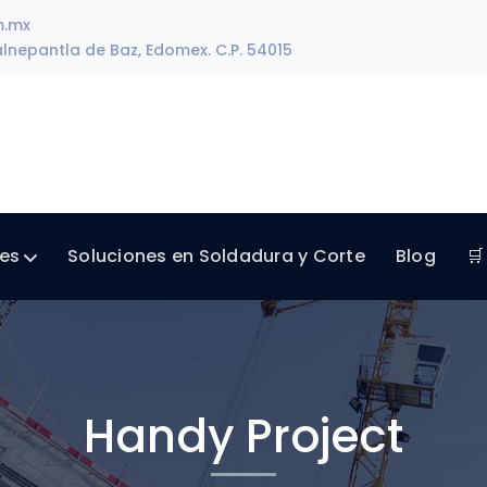
m.mx
lnepantla de Baz, Edomex. C.P. 54015
les
Soluciones en Soldadura y Corte
Blog
🛒
Handy Project