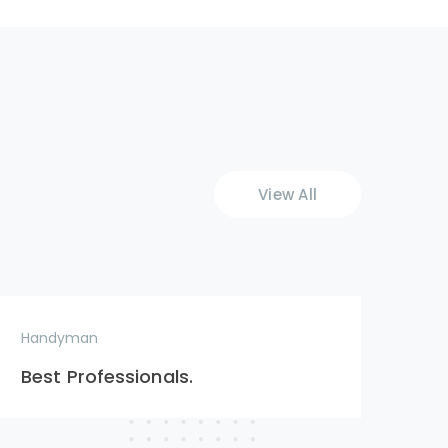
View All
Handyman
Ha
Best Professionals.
Cr