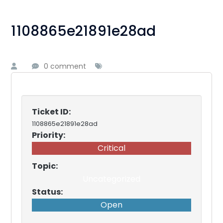
1108865e21891e28ad
0 comment
Ticket ID:
1108865e21891e28ad
Priority:
Critical
Topic:
Uncategorized
Status:
Open