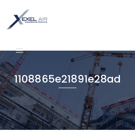
1108865e21891e28ad