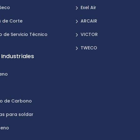
 Seco
Exel Air
 de Corte
ARCAIR
o de Servicio Técnico
VICTOR
TWECO
Industriales
leno
n
do de Carbono
as para soldar
geno