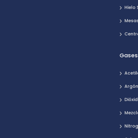
Hielo
Mesas
Centr
Gases 
Aceti
Argó
Dióxi
Mezcl
Nitro