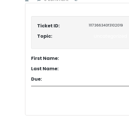
Ticket ID:
1117366340f3102019
Topic:
Uncategorized
First Name:
Last Name:
Due: