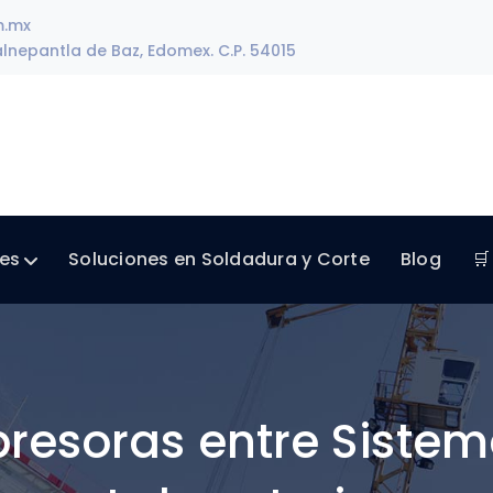
m.mx
lnepantla de Baz, Edomex. C.P. 54015
les
Soluciones en Soldadura y Corte
Blog
🛒
esoras entre Sistem