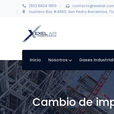
(55) 6804 1850
contacto@exelair.co
Gustavo Baz #4863, San Pedro Barrientos, Tla
Inicio
Nosotros
Gases Industria
Cambio de impr