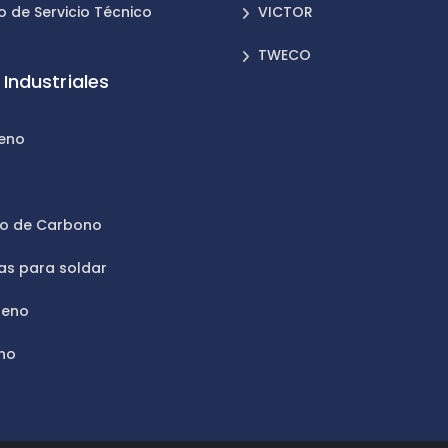
o de Servicio Técnico
VICTOR
TWECO
Industriales
leno
n
do de Carbono
as para soldar
geno
no