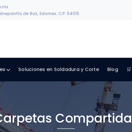
m.mx
lnepantla de Baz, Edomex. C.P. 54015
les
Soluciones en Soldadura y Corte
Blog
🛒
Carpetas Compartida