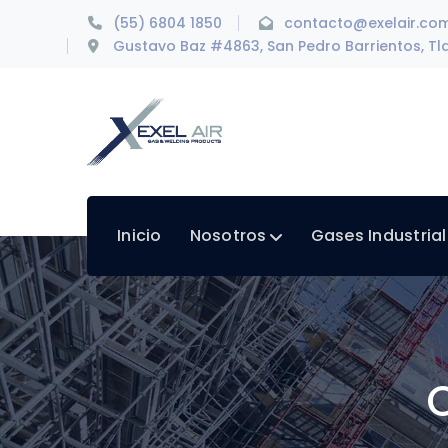
(55) 6804 1850
contacto@exelair.co
Gustavo Baz #4863, San Pedro Barrientos, Tla
Inicio
Nosotros
Gases Industria