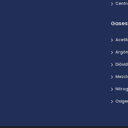
Centr
Gases 
Aceti
Argó
Dióxi
Mezcl
Nitro
Oxige