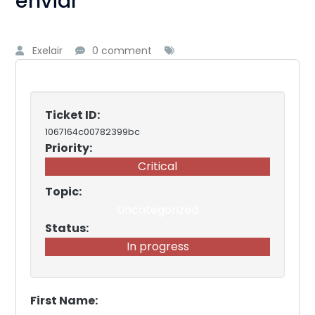
enviar
Exelair
0 comment
Ticket ID:
1067164c00782399bc
Priority:
Critical
Topic:
Uncategorized
Status:
In progress
First Name: