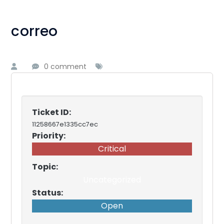
correo
0 comment
Ticket ID:
11258667e1335cc7ec
Priority:
Critical
Topic:
Uncategorized
Status:
Open