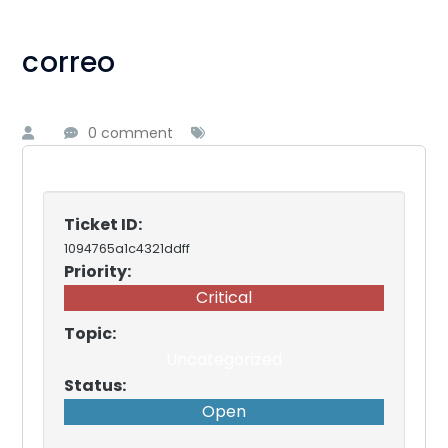
correo
0 comment
Ticket ID:
1094765a1c4321ddff
Priority:
Critical
Topic:
Uncategorized
Status:
Open