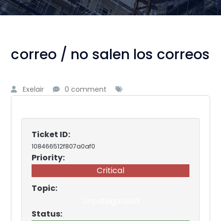
correo / no salen los correos
Exelair
0 comment
Ticket ID:
108466512f807a0af0
Priority:
Critical
Topic:
Uncategorized
Status: