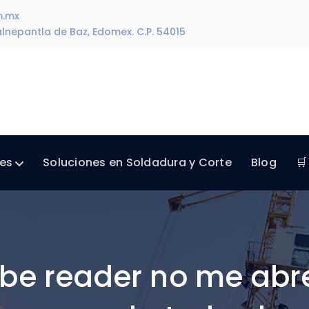
m.mx
lnepantla de Baz, Edomex. C.P. 54015
les
Soluciones en Soldadura y Corte
Blog
🛒
be reader no me abre