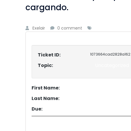
cargando.
Exelair
0 comment
Ticket ID:
1073664cad2828a162
Topic:
Uncategorized
First Name:
Last Name:
Due: