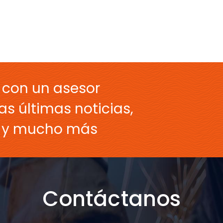
 con un asesor
as últimas noticias,
s y mucho más
Contáctanos