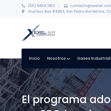
(55) 6804 1850
contacto@exelair.co
Gustavo Baz #4863, San Pedro Barrientos, Tla
Inicio
Nosotros
Gases Industria
El programa ado