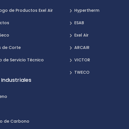
ogo de Productos Exel Air
Hypertherm
ctos
ESAB
 Seco
Exel Air
 de Corte
ARCAIR
o de Servicio Técnico
VICTOR
TWECO
Industriales
leno
n
do de Carbono