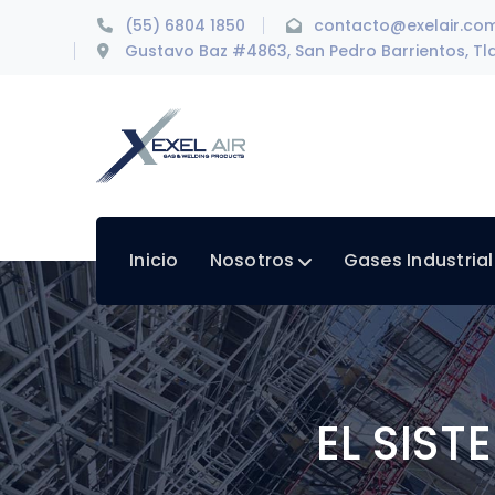
(55) 6804 1850
contacto@exelair.co
Gustavo Baz #4863, San Pedro Barrientos, Tla
Inicio
Nosotros
Gases Industria
EL SIS