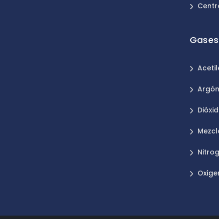
Centr
Gases 
Aceti
Argó
Dióxi
Mezcl
Nitro
Oxige