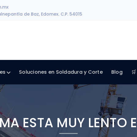
m.mx
lnepantla de Baz, Edomex. C.P. 54015
les
Soluciones en Soldadura y Corte
Blog
🛒
TEMA ESTA MUY LENTO 