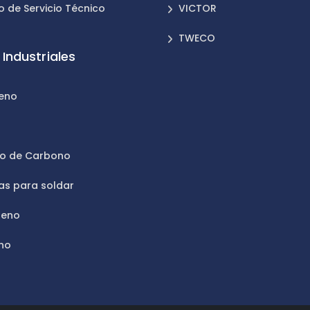
o de Servicio Técnico
VICTOR
TWECO
Industriales
leno
n
do de Carbono
as para soldar
geno
no