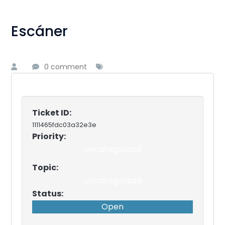
Escáner
0 comment
Ticket ID:
1111465fdc03a32e3e
Priority:
Uncategorized
Topic:
Uncategorized
Status:
Open