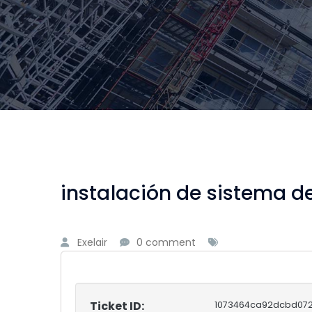
instalación de sistema d
Exelair
0 comment
Ticket ID:
1073464ca92dcbd07