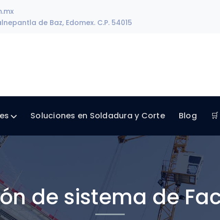
m.mx
lnepantla de Baz, Edomex. C.P. 54015
les
Soluciones en Soldadura y Corte
Blog
🛒
ión de sistema de Fa