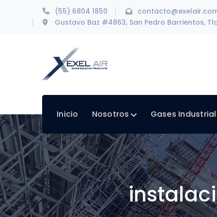
(55) 6804 1850
contacto@exelair.co
Gustavo Baz #4863, San Pedro Barrientos, Tla
Inicio
Nosotros
Gases Industria
instalac