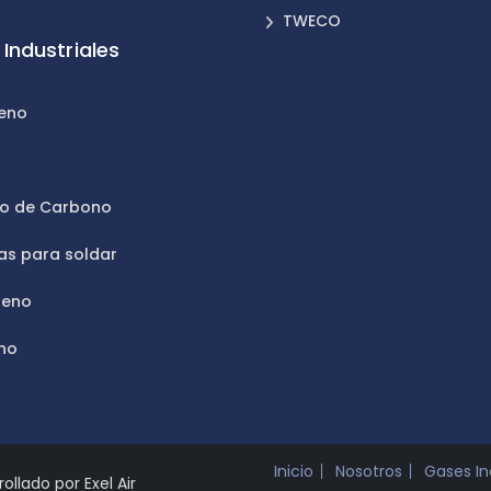
TWECO
Industriales
leno
n
do de Carbono
as para soldar
geno
no
Inicio
Nosotros
Gases In
llado por Exel Air