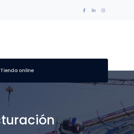
Facebook
LinkedIn
Instagram
Profile
Profile
Profile
 Tienda online
cturación