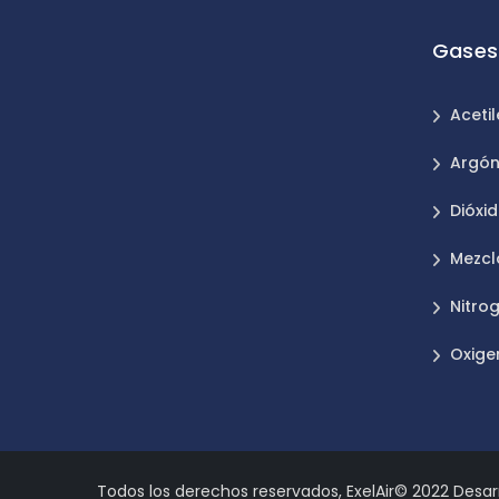
Gases 
Aceti
Argó
Dióxi
Mezcl
Nitro
Oxige
Todos los derechos reservados, ExelAir© 2022 Desarro