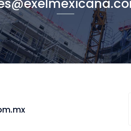
res@exelmexicana.c
com.mx