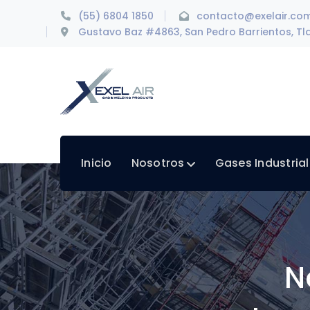
(55) 6804 1850
contacto@exelair.co
Gustavo Baz #4863, San Pedro Barrientos, Tla
Inicio
Nosotros
Gases Industria
N