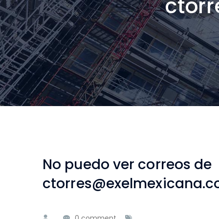
ctor
No puedo ver correos de
ctorres@exelmexicana.
0 comment