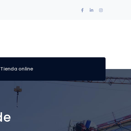
Facebook
LinkedIn
Instagram
Profile
Profile
Profile
 Tienda online
de