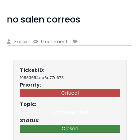
no salen correos
Exelair
0 comment
Ticket ID:
10883654ea6d77c673
Priority:
Critical
Topic:
Uncategorized
Status:
Closed