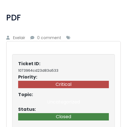
PDF
Exelair
0 comment
Ticket ID:
1073964cd23d83a533
Priority:
Critical
Topic:
Uncategorized
Status:
Closed