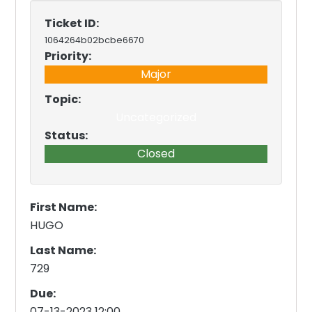
Ticket ID:
1064264b02bcbe6670
Priority:
Major
Topic:
Uncategorized
Status:
Closed
First Name:
HUGO
Last Name:
729
Due:
07-13-2023 12:00