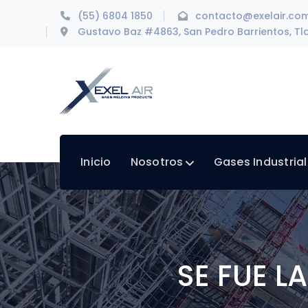
(55) 6804 1850
contacto@exelair.co
Gustavo Baz #4863, San Pedro Barrientos, Tla
Inicio
Nosotros
Gases Industria
SE FUE L