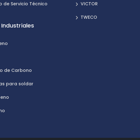
o de Servicio Técnico
VICTOR
TWECO
Industriales
leno
n
do de Carbono
as para soldar
geno
no