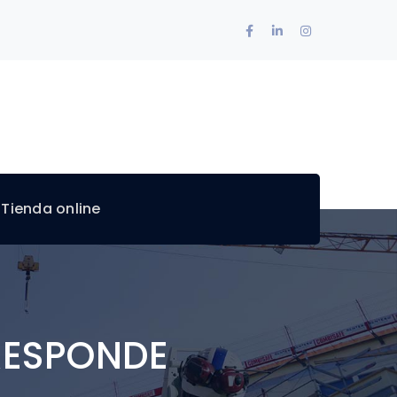
Facebook
LinkedIn
Instagram
Profile
Profile
Profile
 Tienda online
 RESPONDE