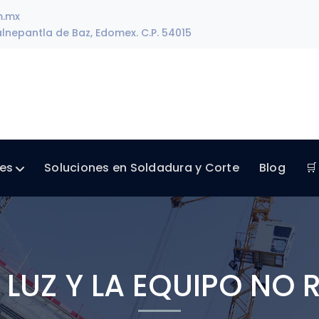
m.mx
lnepantla de Baz, Edomex. C.P. 54015
les
Soluciones en Soldadura y Corte
Blog
🛒
A LUZ Y LA EQUIPO NO