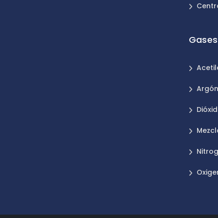
Centr
Gases 
Aceti
Argó
Dióxi
Mezcl
Nitro
Oxige