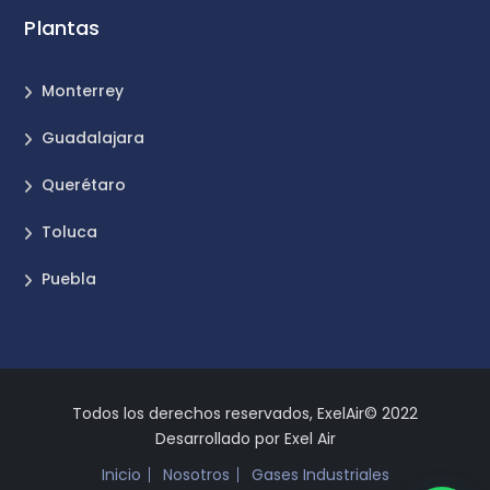
Plantas
Monterrey
Guadalajara
Querétaro
Toluca
Puebla
Todos los derechos reservados, ExelAir© 2022
Desarrollado por Exel Air
Inicio
Nosotros
Gases Industriales