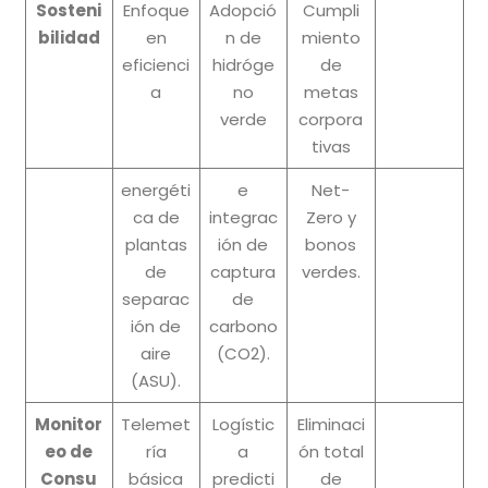
Sosteni
Enfoque
Adopció
Cumpli
bilidad
en
n de
miento
eficienci
hidróge
de
a
no
metas
verde
corpora
tivas
energéti
e
Net-
ca de
integrac
Zero y
plantas
ión de
bonos
de
captura
verdes.
separac
de
ión de
carbono
aire
(CO2).
(ASU).
Monitor
Telemet
Logístic
Eliminaci
eo de
ría
a
ón total
Consu
básica
predicti
de