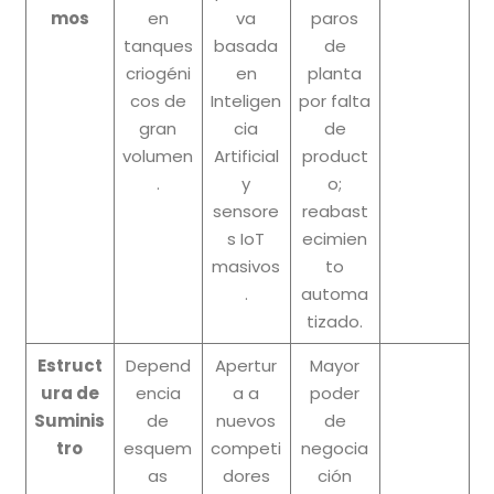
mos
en
va
paros
tanques
basada
de
criogéni
en
planta
cos de
Inteligen
por falta
gran
cia
de
volumen
Artificial
product
.
y
o;
sensore
reabast
s IoT
ecimien
masivos
to
.
automa
tizado.
Estruct
Depend
Apertur
Mayor
ura de
encia
a a
poder
Suminis
de
nuevos
de
tro
esquem
competi
negocia
as
dores
ción