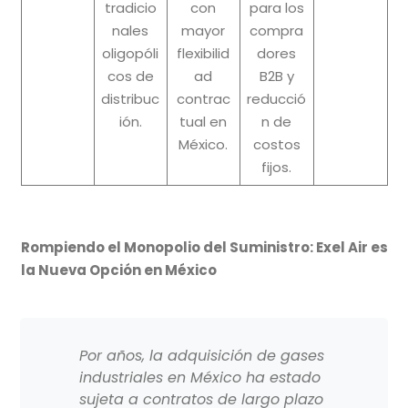
tradicio
con
para los
nales
mayor
compra
oligopóli
flexibilid
dores
cos de
ad
B2B y
distribuc
contrac
reducció
ión.
tual en
n de
México.
costos
fijos.
Rompiendo el Monopolio del Suministro: Exel Air es
la Nueva Opción en México
Por años, la adquisición de gases
industriales en México ha estado
sujeta a contratos de largo plazo