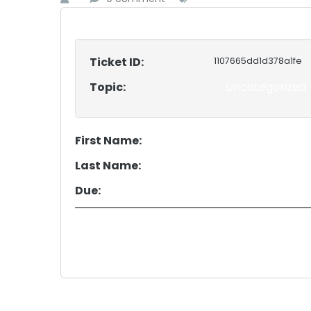
Ticket ID:
1107665dd1d378a1fe
Topic:
Uncategorized
First Name:
Last Name:
Due: