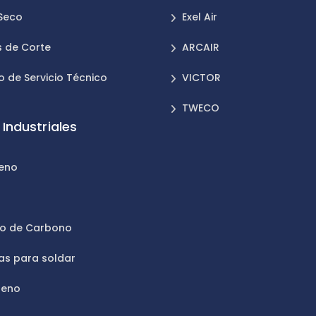
 Seco
Exel Air
 de Corte
ARCAIR
o de Servicio Técnico
VICTOR
TWECO
Industriales
leno
n
do de Carbono
as para soldar
geno