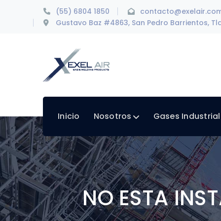
(55) 6804 1850
contacto@exelair.co
Gustavo Baz #4863, San Pedro Barrientos, Tla
Inicio
Nosotros
Gases Industria
NO ESTA INS