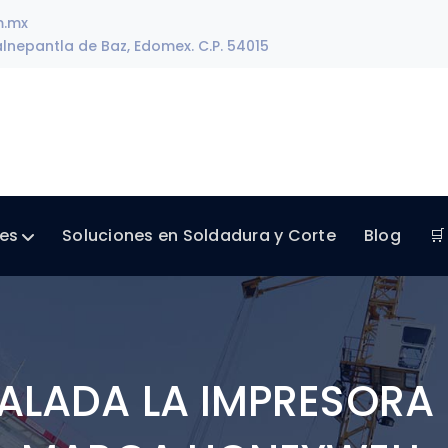
m.mx
lnepantla de Baz, Edomex. C.P. 54015
les
Soluciones en Soldadura y Corte
Blog
🛒
TALADA LA IMPRESORA 