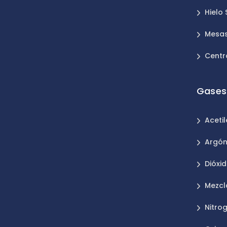
Hielo
Mesas
Centr
Gases 
Aceti
Argó
Dióxi
Mezcl
Nitro